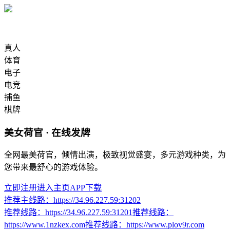
真人
体育
电子
电竞
捕鱼
棋牌
美女荷官 · 在线发牌
全网最美荷官，倾情出演，极致视觉盛宴，多元游戏种类，为
您带来最舒心的游戏体验。
立即注册
进入主页
APP下载
推荐主线路：
https://34.96.227.59:31202
推荐线路：
https://34.96.227.59:31201
推荐线路：
https://www.1nzkex.com
推荐线路：
https://www.plov9r.com