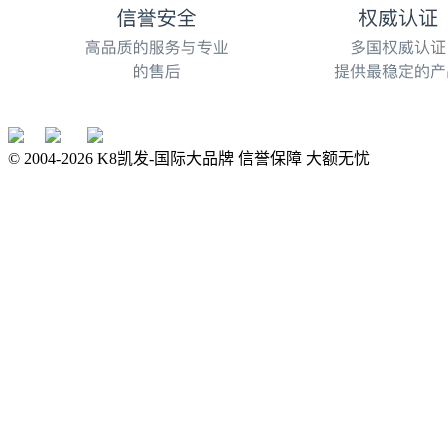
© 2004-
2026
K8凯发-国际大品牌 信誉保障 大额无忧