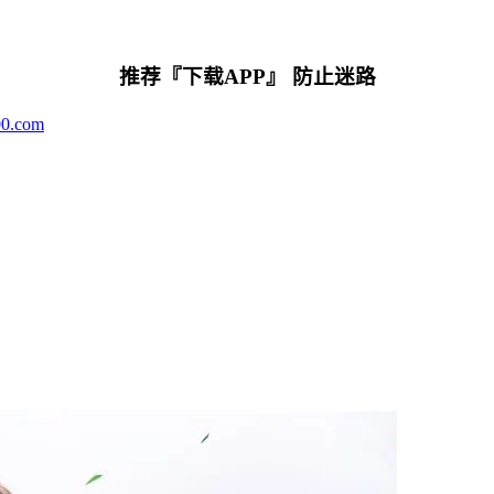
推荐『下载APP』 防止迷路
00.com