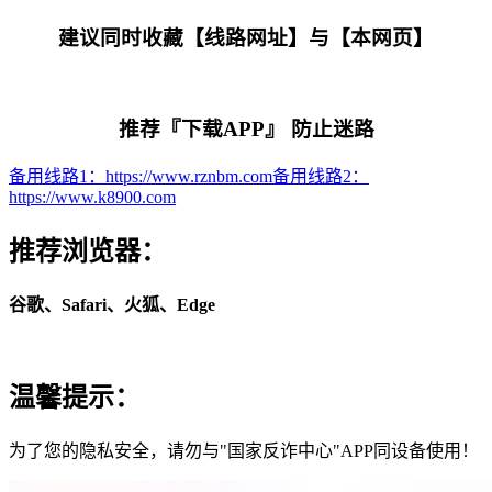
建议同时收藏【线路网址】与【本网页】
推荐『下载APP』 防止迷路
备用线路
1
：
https://www.rznbm.com
备用线路
2
：
https://www.k8900.com
推荐浏览器：
谷歌、Safari、火狐、Edge
温馨提示：
为了您的隐私安全，请勿与"国家反诈中心"APP同设备使用！