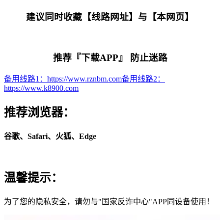
建议同时收藏【线路网址】与【本网页】
推荐『下载APP』 防止迷路
备用线路
1
：
https://www.rznbm.com
备用线路
2
：
https://www.k8900.com
推荐浏览器：
谷歌、Safari、火狐、Edge
温馨提示：
为了您的隐私安全，请勿与"国家反诈中心"APP同设备使用！