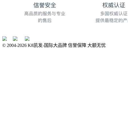
© 2004-
2026
K8凯发-国际大品牌 信誉保障 大额无忧