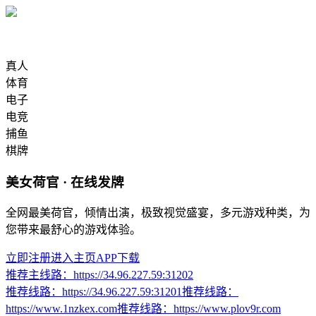
真人
体育
电子
电竞
捕鱼
棋牌
美女荷官 · 在线发牌
全网最美荷官，倾情出演，极致视觉盛宴，多元游戏种类，为
您带来最舒心的游戏体验。
立即注册
进入主页
APP下载
推荐主线路：
https://34.96.227.59:31202
推荐线路：
https://34.96.227.59:31201
推荐线路：
https://www.1nzkex.com
推荐线路：
https://www.plov9r.com