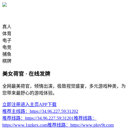
真人
体育
电子
电竞
捕鱼
棋牌
美女荷官 · 在线发牌
全网最美荷官，倾情出演，极致视觉盛宴，多元游戏种类，为
您带来最舒心的游戏体验。
立即注册
进入主页
APP下载
推荐主线路：
https://34.96.227.59:31202
推荐线路：
https://34.96.227.59:31201
推荐线路：
https://www.1nzkex.com
推荐线路：
https://www.plov9r.com