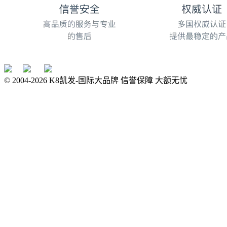
© 2004-
2026
K8凯发-国际大品牌 信誉保障 大额无忧