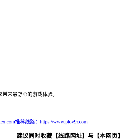
您带来最舒心的游戏体验。
kex.com
推荐线路：
https://www.plov9r.com
建议同时收藏【线路网址】与【本网页】