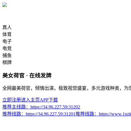
真人
体育
电子
电竞
捕鱼
棋牌
美女荷官 · 在线发牌
全网最美荷官，倾情出演，极致视觉盛宴，多元游戏种类，为
立即注册
进入主页
APP下载
推荐主线路：
https://34.96.227.59:31202
推荐线路：
https://34.96.227.59:31201
推荐线路：
https://www.1nz