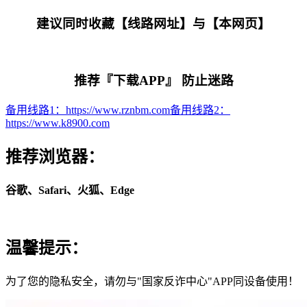
建议同时收藏【线路网址】与【本网页】
推荐『下载APP』 防止迷路
备用线路
1
：
https://www.rznbm.com
备用线路
2
：
https://www.k8900.com
推荐浏览器：
谷歌、Safari、火狐、Edge
温馨提示：
为了您的隐私安全，请勿与"国家反诈中心"APP同设备使用！