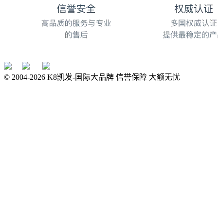
© 2004-
2026
K8凯发-国际大品牌 信誉保障 大额无忧