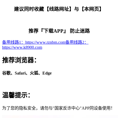
建议同时收藏【线路网址】与【本网页】
推荐『下载APP』 防止迷路
备用线路
1
：
https://www.rznbm.com
备用线路
2
：
https://www.k8900.com
推荐浏览器：
谷歌、Safari、火狐、Edge
温馨提示：
为了您的隐私安全，请勿与"国家反诈中心"APP同设备使用！